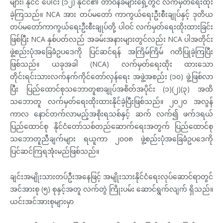
များ၊ နိုင်ငံ ပေါင်း (၁၂) နိုင်ငံ၏ တာဝန်ခံများရှေ့တွင် လက်မှတ်ရေးထိုး
ခဲ့ကြသည်။ NCA အား တပ်မတော် ကာကွယ်ရေးဦးစီးချုပ်နှင့် ဒုတိယ
တပ်မတော်ကာကွယ်ရေးဦးစီးချုပ်တို့ ပါဝင် လက်မှတ်ရေးထိုးထားခြင်း
ဖြစ်ပြီး NCA နှစ်ပတ်လည် အခမ်းအနားများတွင်လည်း NCA ပါအတိုင်း
ဖွဲ့စည်းပုံအခြေခံဥပဒေကို ပြင်ဆင်ရန် အကြိမ်ကြိမ် ဂတိပြုခဲ့ကြပြီး
ဖြစ်သည်။ ယခုအခါ (NCA) လက်မှတ်ရေးထိုး ထားသော
တိုင်းရင်းသားလက်နက်ကိုင်တော်လှန်ရေး အဖွဲ့အစည်း (၁၀) ဖွဲ့ဖြစ်လာ
ပြီး ပြည်ထောင်စုသဘောတူစာချုပ်အစိတ်အပိုင်း (၁)(၂)(၃) အထိ
သဘောတူ လက်မှတ်ရေးထိုးထားနိုင်ခဲ့ပြီးဖြစ်သည်။ ၂၀၂၀ အလွန်
ကာလ နောင်တက်လာမည့်အစိုးရသစ်နှင့် ဆက် လက်၍ ဖက်ဒရယ်
ပြည်ထောင်စု နိုင်ငံတော်သစ်တည်ဆောက်ရေးအတွက် ပြည်ထောင်စု
သဘောတူညီချက်များ ရယူကာ ၂၀၀၈ ဖွဲ့စည်းပုံအခြေခံဥပဒေကို
ပြင်ဆင်ကြရအုံးမည်ဖြစ်သည်။
ချင်းအမျိုးသားတပ်ဦးအနေဖြင့် အမျိုးသားနိုင်ငံရေးလုပ်ဆောင်ရာတွင်
အင်အားစု (၅) စုနှင့်အတူ လက်တွဲ ကြိုးပမ်း ဆောင်ရွက်လျက် ရှိသည်။
ယင်းအင်အားစုများမှာ