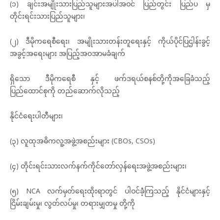
(၁) ချင်းအမျိုးသားပြည်သူများအပါအဝင် ပြည်တွင်း ပြည်ပ မှ
တိုင်းရင်းသားပြည်သူများ၊
(၂) ဒီမိုကရေစီရေး၊ အမျိုးသားတန်းတူရေးနှင့် ကိုယ်ပိုင်ပြဌါန်းခွင့်
အခွင့်အရေးများ အပြည့်အဝအာမခံချက်
ရှိသော ဒီမိုကရေစီ နှင့် ဖက်ဒရယ်စနစ်တို့ကိုအခြေခံသည့်
ပြည်ထောင်စုကို တည်ဆောက်လိုသည့်
နိုင်ငံရေးပါတီများ၊
(၃) လူထုအဓိကလူ့အဖွဲ့အစည်းများ (CBOs, CSOs)
(၄) တိုင်းရင်းသားလက်နက်ကိုင်တော်လှန်ရေးအဖွဲ့အစည်းများ၊
(၅) NCA လက်မှတ်ရေးထိုးရာတွင် ပါဝင်ခဲံ့ကြသည့် နိုင်ငံများနှင့်
ငြိမ်းချမ်းမှု၊ လွတ်လပ်မှု၊ တရားမျှတမှု တို့ကို