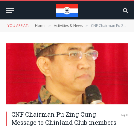
YOU ARE AT:
Home
Activities & News
CNF Chairman Pu Zing Cung Message to Chinland Club members
»
»
CNF Chairman Pu Zing Cung
0
Message to Chinland Club members