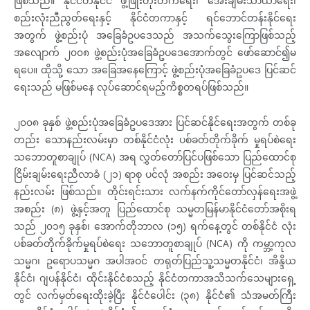
ဖြစ်သည်။ နိုင်ငံတနိုင်ငံ ဖွံ့ဖြိုးတိုးတက်ရေး၊ အေးချမ်းသာယာရေး၊
စည်းလုံးညီညွတ်ရေးနှင့် နိုင်ငံတကာနှင့် ရင်ဘောင်တန်းနိုင်ရေး
အတွက် ဖွဲ့စည်းပုံ အခြေခံဥပဒေသည် အသက်သွေးကြောဖြစ်သည့်
အလျောက် ၂၀၀၈ ဖွဲ့စည်းပုံအခြေခံဥပဒေအောက်တွင် ဖော်ဆောင်၍မ
ရပေ။ ထိုသို့ သော အခြေအနေကြောင့် ဖွဲ့စည်းပုံအခြေခံဥပဒေ ပြင်ဆင်
ရေးသည် မဖြစ်မနေ လုပ်ဆောင်ရမည့်ကိစ္စတရပ်ဖြစ်သည်။
၂၀၀၈ ခုနှစ် ဖွဲ့စည်းပုံအခြေခံဥပဒေအား ပြင်ဆင်နိုင်ရေးအတွက် တစ်ခု
တည်း သောနည်းလမ်းမှာ တစ်နိုင်ငံလုံး ပစ်ခတ်တိုက်ခိုက် မှုရပ်စဲရေး
သဘောတူစာချုပ် (NCA) အရ လွှတ်တော်ပြင်ပဖြစ်သော ပြည်ထောင်စု
ငြိမ်းချမ်းရေးညီလာခံ (၂၁) ရာစု ပင်လုံ အစည်း အဝေးမှ ပြင်ဆင်သည့်
နည်းလမ်း ဖြစ်သည်။ တိုင်းရင်းသား လက်နက်ကိုင်တော်လှန်ရေးအဖွဲ့
အစည်း (၈) ဖွဲ့နှင့်အတူ ပြည်ထောင်စု သမ္မတမြန်မာနိုင်ငံတော်အစိုးရ
သည် ၂၀၁၅ ခုနှစ်၊ အောက်တိုဘာလ (၁၅) ရက်နေ့တွင် တစ်နိုင်ငံ လုံး
ပစ်ခတ်တိုက်ခိုက်မှုရပ်စဲရေး သဘောတူစာချုပ် (NCA) ကို ကမ္ဘာ့ကုလ
သမ္မဂ၊ ဥရောပသမ္မဂ အပါအဝင် တရုတ်ပြည်သူ့သမ္မတနိုင်ငံ၊ အိန္ဒိယ
နိုင်ငံ၊ ဂျပန်နိုင်ငံ၊ ထိုင်းနိုင်ငံစသည့် နိုင်ငံတကာအသိသက်သေများရှေ့
တွင် လက်မှတ်ရေးထိုးခဲ့ပြီး နိုင်ငံပေါင်း (၃၈) နိုင်ငံ၏ သံအမတ်ကြီး