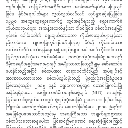
ကျင်းပခြင်း၊ တပြည်လုံးအတိုင်းအတာ အပစ်အခတ်ရပ်စဲမှု မပြူလုပ်
ခြင်း၊ နိုင်ငံရေးပါတီများ လွတ်လွတ်လပ်လပ် လှုပ်ရှားခွင့်မပြုခြင်း၊
၁၉၉၀ အထွေထွေရွေးကောက်ပွဲ တွင်အနိုင်ရသည့် ရွေးကောက်ခံ
ကိုယ်စားလှယ်များ အကန့်အသတ်နှင့်သာ ပါဝင်ခြင်း၊ စစ်တပ်အနေဖြင့်
၄င်း၏ ခေါင်းခေါက် ရွေးချယ်ထားသော ကိုယ်စားလှယ်များနှင့်သာ
ညီလာခံအား ကျင်းပပြုလုပ်ခြင်းတို့ကြောင့် မိမိတို့ တိုင်းရင်းသား
လက်နက်ကိုင် တော်လှန်ရေးအဖွဲ့အစည်းများ အပါအဝင် တိုင်းရင်းသား
ပြည်သူတရပ်လုံးက လက်မခံခဲ့ပေ။ ၂၀၀၈ဖွဲ့စည်းပုံအခြေခံဥပဒေသည်
ဒီမိုကရေစီအခွင့်အရေးများနှင့် အမျိုးသားတန်းတူညီမျှမှု ဖော်ဆောင်မ
ပေးနိုင်သည့်အပြင် စစ်တပ်အား တရားဝင်တိုင်းပြည် အုပ်ချုပ်ခွင့်
အာဏာပေးထားသော စစ်တပ်လွှမ်းမိုးသည့် ဖွဲ့စည်းပုံအခြေခံဥပဒေ
ဖြစ်လာခဲ့သည်။ ၂၀၁၅ ခုနှစ် ရွေးကောက်ပွဲတွင် တောင်ပြိုကမ်းပြို
အနိုင်ရရှိခဲ့သော အမျိုးသားဒီမိုကရေစီအဖွဲ့ချုပ် (NLD) အနေဖြင့်
ပြည်ထောင်စုလွှတ်တော်တွင် ဖွဲ့စည်းပုံအခြေခံ ဥပဒေအား ပြင်ဆင်ရန်
ကြိုးပမ်း ဆောင်ရွက်ခဲ့သော်လည်း မအောင်မြင်ခဲ့ပေ။ ၂၀၀၈ ဖွဲ့စည်းပုံ
အခြေခံဥပဒေဘောင်အတွင်းမှ အရေးကြီးသော အချက်များစွာအား
စစ်တပ်သဘောဆန္ဒမပါဘဲ ပြင်ဆင်၍မရအောင် ရေးဆွဲခဲ့ခြင်းကြောင့်