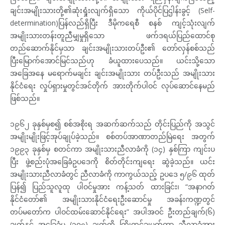
ချင်းအမျိုးသားတို့၏ဆုံးရှုံးလျက်ရှိသော ကိုယ်ပိုင်ပြဌါန်းခွင့် (Self-
determination)ပြန်လည်ရှိပြီး ဒီမိုကရေစီ စနစ် ကျင့်သုံးလျက်
အမျိုးသားတန်းတူညီမျှမှုရှိသော ဖက်ဒရယ်ပြည်ထောင်စု
တည်ဆောက်နိုင်မှသာ ချင်းအမျိုးသားတပ်ဦး၏ တော်လှန်စစ်သည်
ပြီးမြောက်အောင်မြင်သည်ဟု ခံယူထားပေသည်။ ယင်းသို့သော
အခြေအနေ မရောက်မချင်း ချင်းအမျိုးသား တပ်ဦးသည် အမျိုးသား
နိုင်ငံရေး လှုပ်ရှားမှုတွင်အင်တိုက် အားတိုက်ပါဝင် လုပ်ဆောင်နေမည်
ဖြစ်သည်။
၁၉၆၂ ခုနှစ်မှစ၍ စစ်အစိုးရ အဆက်ဆက်သည် တိုင်းပြည်ကို အသွင်
အမျိုးမျိုးဖြင့်အုပ်ချုပ်ခဲ့သည်။ စစ်တပ်အာဏာတည်မြဲရေး အတွက်
၁၉၉၃ ခုနှစ်မှ စတင်ကာ အမျိုးသားညီလာခံကို (၁၄) နှစ်ကြာ ကျင်းပ
ပြီး ဖွဲ့စည်းပုံအခြေခံဥပဒေကို စိတ်တိုင်းကျရေး ဆွဲခဲ့သည်။ ယင်း
အမျိုးသားညီလာခံတွင် ညီလာခံကို ကာကွယ်သည့် ဥပဒေ ၅/၉၆ ထုတ်
ပြန်၍ ပြည်သူလူထု ပါဝင်မှုအား ကန့်သတ် ထားခြင်း၊ “အနာဂတ်
နိုင်ငံတော်၏ အမျိုးသားနိုင်ငံရေးဦးဆောင်မှု အခန်းကဏ္ဍတွင်
တပ်မတော်က ပါဝင်ထမ်းဆောင်နိုင်ရေး” အပါအဝင် ဦးတည်ချက်(၆)
ချက်နှင့် အခြေခံမူ (၁၀၄) ချက်ကို ကြိုတင်ချမှတ်ကာ ညီလာခံအား