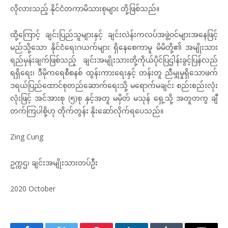
လိုလားသည့် နိုင်ငံတကာမိသားစုများ တို့ဖြစ်သည်။
ထို့ကြောင့် ချင်းပြည်သူများနှင့် ချင်းလဲန်းကလပ်အဖွဲ့ဝင်များအနေဖြင့်
မည်သို့သော နိုင်ငံရေးဂယက်များ ရှိနေစေကာမူ မိမိတို့၏ အမျိုးသား
ရည်မှန်းချက်ဖြစ်သည့် ချင်းအမျိုးသားတို့ကိုယ်ပိုင်ပြဌါန်းခွင့်ပြန်လည်
ရရှိရေး၊ ဒီမိုကရေစီစနစ် ထွန်းကားရေးနှင့် တန်းတူ ညီမျှမှုရှိသောဖက်
ဒရယ်ပြည်ထောင်စုတည်ဆောက်ရေးသို့ မရောက်မချင်း စည်းစည်းလုံး
လုံးဖြင့် အင်အားစု (၅)စု နှင့်အတူ မမှိတ် မသုန် ရှေ့သို့ အတူတကွ ချီ
တက်ကြပါစို့ဟု တိုက်တွန်း နိုးဆော်လိုက်ရပေသည်။
Zing Cung
ဥက္ကဌ၊ ချင်းအမျိုးသားတပ်ဦး
2020 October