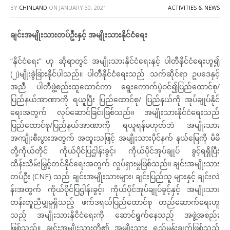
BY
CHINLAND
ON
JANUARY 30, 2021
ACTIVITIES & NEWS
ချင်းအမျိုးသားတပ်ဦးနှင့်
အမျိုးသားနိုင်ငံရေး
“နိုင်ငံရေး” ဟု ဆိုရာတွင် အမျိုးသားနိုင်ငံရေးနှင့် ပါတီနိုင်ငံရေးဟူ၍
(၂)မျိုးခွဲခြားနိုင်ပါသည်။ ပါတီနိုင်ငံရေးသည် သက်ဆိုင်ရာ ဥပဒေနှင့်
အညီ ပါတီဖွဲ့စည်းထူထောင်ကာ ရွေးကောက်ပွဲဝင်၍ပြည်ထောင်စု/
ပြည်နယ်အာဏာကို ရယူပြီး ပြည်ထောင်စု/ ပြည်နယ်ကို အုပ်ချုပ်နိုင်
ရေးအတွက် လုပ်ဆောင်ခြင်းဖြစ်သည်။ အမျိုးသားနိုင်ငံရေးသည်
ပြည်ထောင်စု/ပြည်နယ်အာဏာကို ရယူရန်မဟုတ်ဘဲ အမျိုးသား
အကျိုးစီးပွားအတွက် အထူးသဖြင့် အမျိုးသားပိုင်နက် နယ်မြေကို မိမိ
တို့ကိုယ်တိုင် ကိုယ်ပိုင်ပြဌါန်းခွင့်၊ ကိုယ်ပိုင်အုပ်ချုပ် ခွင့်ရရှိပြီး
ထိန်းသိမ်းမြှင့်တင်နိုင်ရေးအတွက် လှုပ်ရှားမှုဖြစ်သည်။ ချင်းအမျိုးသား
တပ်ဦး (CNF) သည် ချင်းအမျိုးသားများ၊ ချင်းပြည်သူ များနှင့် ချင်းလဲ
န်းအတွက် ကိုယ်ပိုင်ပြဌါန်းခွင့်၊ ကိုယ်ပိုင်အုပ်ချုပ်ခွင့်နှင့် အမျိုးသား
တန်းတူညီမျှမှုရှိသည့် ဖက်ဒရယ်ပြည်ထောင်စု တည်ဆောက်ရေးဟူ
သည့် အမျိုးသားနိုငိငံရေးကို ဆောင်ရွက်နေသည့် အဖွဲ့အစည်း
ဖြစ်သည်။ ချင်းအမျိုးသားတို့၏ အမျိုးသား ရည်မှန်းချက်ဖြစ်သည့်